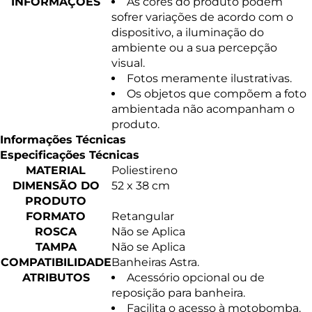
INFORMAÇÕES
As cores do produto podem
sofrer variações de acordo com o
dispositivo, a iluminação do
ambiente ou a sua percepção
visual.
Fotos meramente ilustrativas.
Os objetos que compõem a foto
ambientada não acompanham o
produto.
Informações Técnicas
Especificações Técnicas
MATERIAL
Poliestireno
DIMENSÃO DO
52 x 38 cm
PRODUTO
FORMATO
Retangular
ROSCA
Não se Aplica
TAMPA
Não se Aplica
COMPATIBILIDADE
Banheiras Astra.
ATRIBUTOS
Acessório opcional ou de
reposição para banheira.
Facilita o acesso à motobomba.