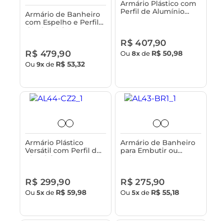
Armário Plástico com
Perfil de Alumínio
Armário de Banheiro
com 1 Porta
com Espelho e Perfil
29x11,3x39cm de
de Alumínio 35x45 cm
Sobrepor Astra
Astra
R$ 407,90
R$ 479,90
R$ 50,98
Ou
8x
de
R$ 53,32
Ou
9x
de
Armário Plástico
Armário de Banheiro
Versátil com Perfil de
para Embutir ou
Alumínio 36x10x45cm
Sobrepor com
de Sobrepor Astra
Espelho e Perfil de
Alumínio 36x45 cm
R$ 299,90
R$ 275,90
Astra
R$ 59,98
R$ 55,18
Ou
5x
de
Ou
5x
de