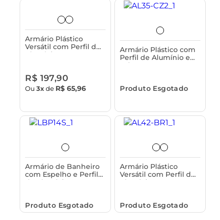
Armário Plástico
Versátil com Perfil de
Armário Plástico com
Alumínio 31x10x36cm
Perfil de Alumínio e
de Embutir e
Máscara 38x11x47cm
Sobrepor Astra
de Embutir e
R$ 197,90
Sobrepor Astra
R$ 65,96
Produto Esgotado
Ou
3x
de
Armário de Banheiro
Armário Plástico
com Espelho e Perfil
Versátil com Perfil de
de Alumínio 3 Portas
Alumínio 31x10x36cm
73x11,3x45 cm Astra
de Sobrepor Astra
Produto Esgotado
Produto Esgotado