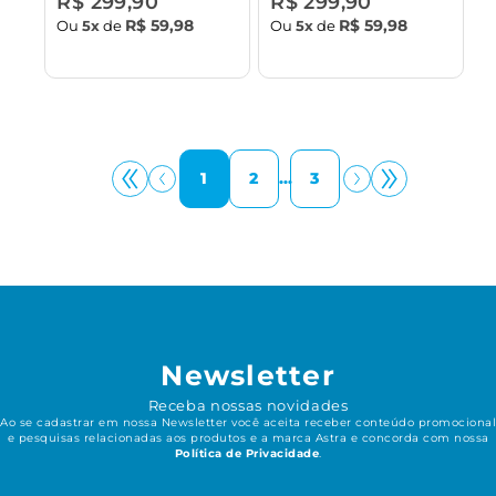
R$ 299,90
R$ 299,90
R$ 59,98
R$ 59,98
Ou
5x
de
Ou
5x
de
1
2
...
3
Newsletter
Receba nossas novidades
Ao se cadastrar em nossa Newsletter você aceita receber conteúdo promocional
e pesquisas relacionadas aos produtos e a marca Astra e concorda com nossa
Política de Privacidade
.