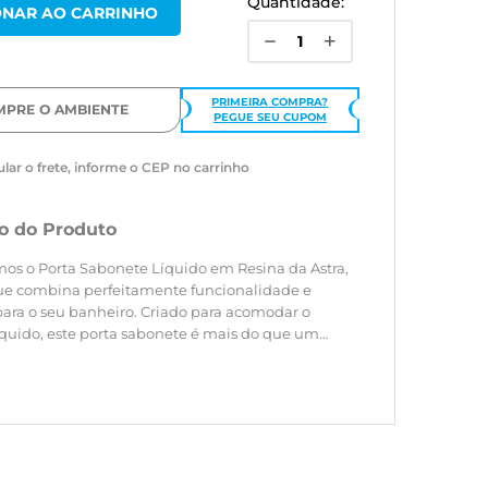
Quantidade:
PRIMEIRA COMPRA?
MPRE O AMBIENTE
PEGUE SEU CUPOM
ular o frete, informe o CEP no carrinho
o do Produto
os o Porta Sabonete Líquido em Resina da Astra,
e combina perfeitamente funcionalidade e
para o seu banheiro. Criado para acomodar o
íquido, este porta sabonete é mais do que um
 é um toque refinado que transforma a sua rotina
e em um momento de indulgência.