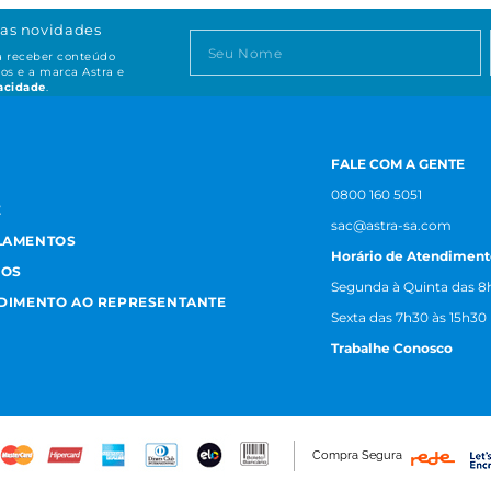
as novidades
ta receber conteúdo
os e a marca Astra e
vacidade
.
FALE COM A GENTE
0800 160 5051
E
sac@astra-sa.com
LAMENTOS
Horário de Atendiment
MOS
Segunda à Quinta das 8h
NDIMENTO AO REPRESENTANTE
Sexta das 7h30 às 15h30
Trabalhe Conosco
Compra Segura