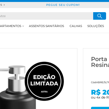
PEGUE SEU CUPOM!
DS
ARTAMENTOS
ASSENTOS SANITÁRIOS
CALHAS
SOLUÇÕES
Porta
Resin
Cód:
KBRE/SL*
R$ 2
ou
4
x
de
R