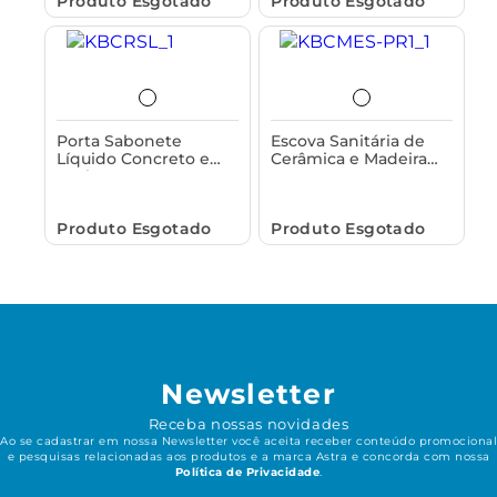
Produto Esgotado
Produto Esgotado
Porta Sabonete
Escova Sanitária de
Líquido Concreto e
Cerâmica e Madeira
Acabamento em
Astra
Bambu Astra
Produto Esgotado
Produto Esgotado
Newsletter
Receba nossas novidades
Ao se cadastrar em nossa Newsletter você aceita receber conteúdo promocional
e pesquisas relacionadas aos produtos e a marca Astra e concorda com nossa
Política de Privacidade
.