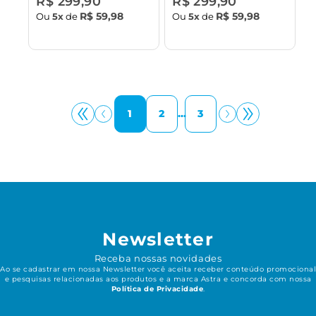
R$ 299,90
R$ 299,90
R$ 59,98
R$ 59,98
Ou
5x
de
Ou
5x
de
1
2
...
3
Newsletter
Receba nossas novidades
Ao se cadastrar em nossa Newsletter você aceita receber conteúdo promocional
e pesquisas relacionadas aos produtos e a marca Astra e concorda com nossa
Política de Privacidade
.