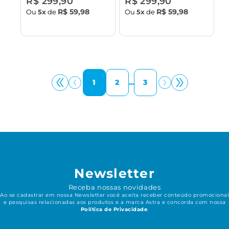
R$ 299,90
R$ 299,90
R$ 59,98
R$ 59,98
Ou
5x
de
Ou
5x
de
1
2
...
3
Newsletter
Receba nossas novidades
Ao se cadastrar em nossa Newsletter você aceita receber conteúdo promocional
e pesquisas relacionadas aos produtos e a marca Astra e concorda com nossa
Política de Privacidade
.