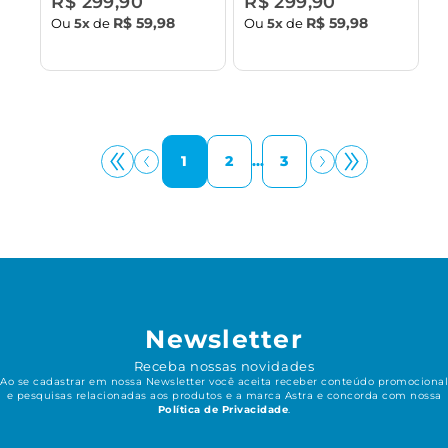
R$ 299,90
R$ 299,90
R$ 59,98
R$ 59,98
Ou
5x
de
Ou
5x
de
1
2
...
3
Newsletter
Receba nossas novidades
Ao se cadastrar em nossa Newsletter você aceita receber conteúdo promocional
e pesquisas relacionadas aos produtos e a marca Astra e concorda com nossa
Política de Privacidade
.