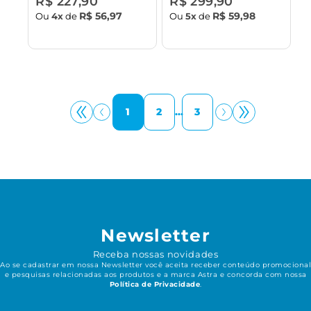
R$ 227,90
R$ 299,90
R$ 56,97
R$ 59,98
Ou
4x
de
Ou
5x
de
1
2
...
3
Newsletter
Receba nossas novidades
Ao se cadastrar em nossa Newsletter você aceita receber conteúdo promocional
e pesquisas relacionadas aos produtos e a marca Astra e concorda com nossa
Política de Privacidade
.