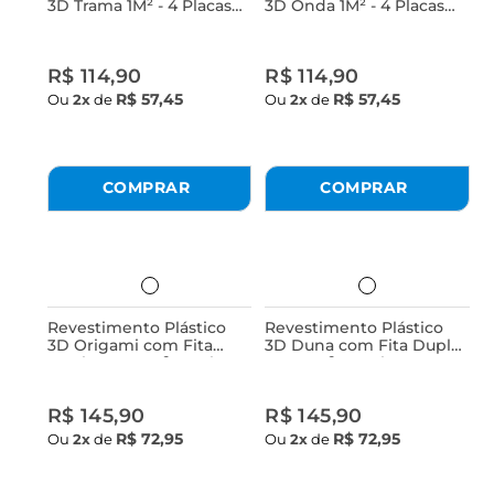
3D Trama 1M² - 4 Placas
3D Onda 1M² - 4 Placas
Branco Astra
Branco Astra
R$ 114,90
R$ 114,90
R$ 57,45
R$ 57,45
Ou
2x
de
Ou
2x
de
Revestimento Plástico
Revestimento Plástico
3D Origami com Fita
3D Duna com Fita Dupla
Dupla Face 1m² - 4 Placas
Face 1m² - 16 Placas
Branca Astra
Branca Astra
R$ 145,90
R$ 145,90
R$ 72,95
R$ 72,95
Ou
2x
de
Ou
2x
de