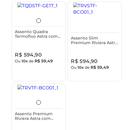
Assento Quadra
Termofixo Astra com
Assento Slim
Tampa para Vasos
Premium Riviera Astra
Sanitários - Slim,
com Tampa para Vaso
Fechamento Suave e
Sanitário - Termofixo,
R$ 594,90
Sistema Click
Fechamento Suave e
R$ 594,90
R$ 59,49
Ou
10x
de
Fácil Remoção
R$ 59,49
Ou
10x
de
Assento Premium
Riviera Astra com
Tampa para Vaso
Sanitário - Termofixo,