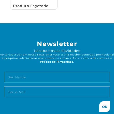
Fechamento Suave e
Produto Esgotado
Fácil Remoção
Newsletter
Receba nossas novidades
Ao se cadastrar em nossa Newsletter você aceita receber conteúdo promocional
e pesquisas relacionadas aos produtos e a marca Astra e concorda com nossa
Política de Privacidade
.
OK