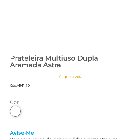
Prateleira Multiuso Dupla
Aramada Astra
Clique e veja!
Cód:
AR/PMD
cor
Avise-Me