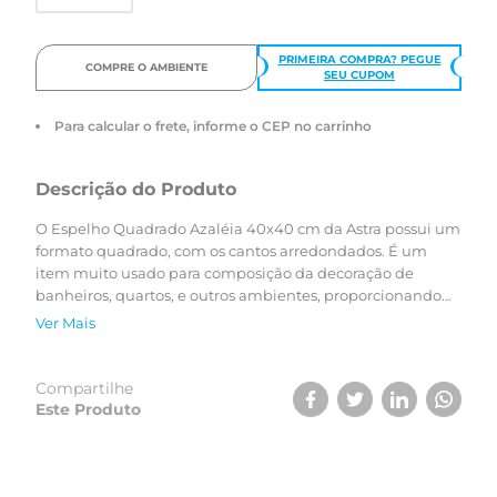
PRIMEIRA COMPRA? PEGUE
COMPRE O AMBIENTE
SEU CUPOM
Para calcular o frete, informe o CEP no carrinho
Descrição do Produto
O Espelho Quadrado Azaléia 40x40 cm da Astra possui um
formato quadrado, com os cantos arredondados. É um
item muito usado para composição da decoração de
banheiros, quartos, e outros ambientes, proporcionando
uma sensação de amplitude do ambiente.
Ver Mais
Compartilhe
Este Produto