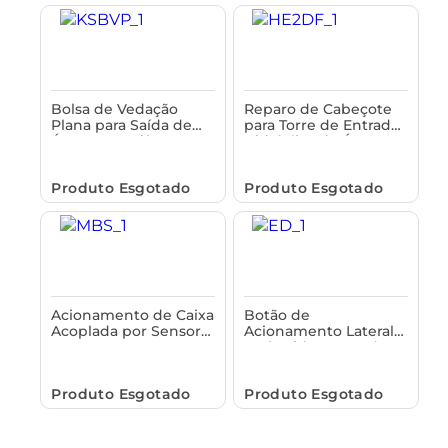
Bolsa de Vedação
Reparo de Cabeçote
Plana para Saída de
para Torre de Entrada
Água com Diâmetro
Hidráulica de Água
Externo de 103mm
Astra
Astra
Produto Esgotado
Produto Esgotado
Acionamento de Caixa
Botão de
Acoplada por Sensor
Acionamento Lateral
Astra
Embutido Cromado
para Louças entre 33 e
48mm Astra
Produto Esgotado
Produto Esgotado