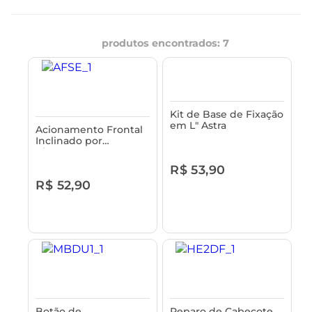
produtos encontrados:
7
Kit de Base de Fixação
em L" Astra
Acionamento Frontal
Inclinado por
Alavanca para Louça
Stylus Excellence
R$ 53,90
Cromado Astra
R$ 52,90
Botão de
Reparo de Cabeçote