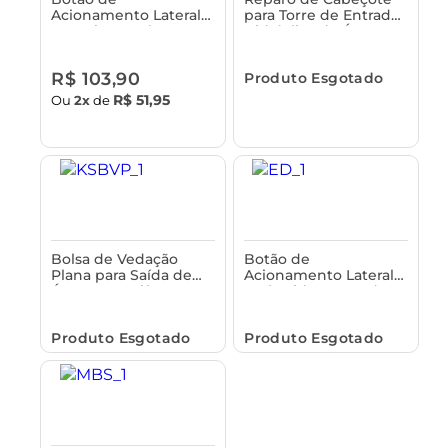
Acionamento Lateral e
para Torre de Entrada
Superior Duplo para
Hidráulica de Água
Mecanismo Nacional
Astra
Astra
R$ 103,90
Produto Esgotado
R$ 51,95
Ou
2x
de
Bolsa de Vedação
Botão de
Plana para Saída de
Acionamento Lateral
Água com Diâmetro
Embutido Cromado
Externo de 103mm
para Louças entre 33 e
Astra
48mm Astra
Produto Esgotado
Produto Esgotado