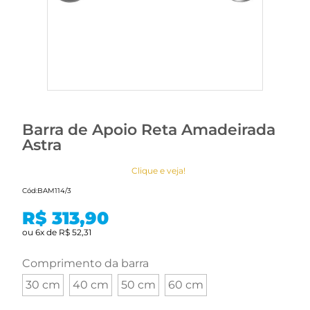
Barra de Apoio Reta Amadeirada
Astra
Clique e veja!
Cód:
BAM114/3
R$ 313,90
ou
6
x
de
R$ 52,31
comprimento da barra
30 cm
40 cm
50 cm
60 cm