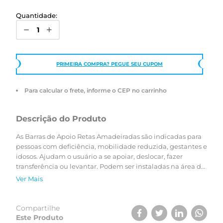
Quantidade:
PRIMEIRA COMPRA? PEGUE SEU CUPOM
Para calcular o frete, informe o CEP no carrinho
Descrição do Produto
As Barras de Apoio Retas Amadeiradas são indicadas para
pessoas com deficiência, mobilidade reduzida, gestantes e
idosos. Ajudam o usuário a se apoiar, deslocar, fazer
transferência ou levantar. Podem ser instaladas na área do
banho ou onde houver necessidade de apoio, como
Ver Mais
escadas, rampa de acesso, áreas potencialmente
escorregadias, entre outras, proporcionando maior
estabilidade e segurança, evitando acidentes e
Compartilhe
diminuindo o risco de queda. O tom amadeirado da peça
Este Produto