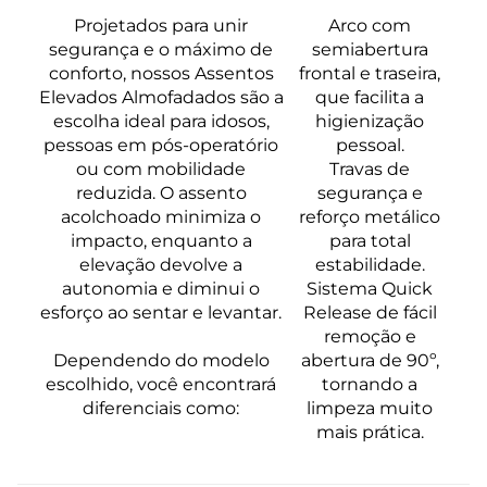
Projetados para unir
Arco com
segurança e o máximo de
semiabertura
conforto, nossos Assentos
frontal e traseira,
Elevados Almofadados são a
que facilita a
escolha ideal para idosos,
higienização
pessoas em pós-operatório
pessoal.
ou com mobilidade
Travas de
reduzida. O assento
segurança e
acolchoado minimiza o
reforço metálico
impacto, enquanto a
para total
elevação devolve a
estabilidade.
autonomia e diminui o
Sistema Quick
esforço ao sentar e levantar.
Release de fácil
remoção e
Dependendo do modelo
abertura de 90º,
escolhido, você encontrará
tornando a
diferenciais como:
limpeza muito
mais prática.