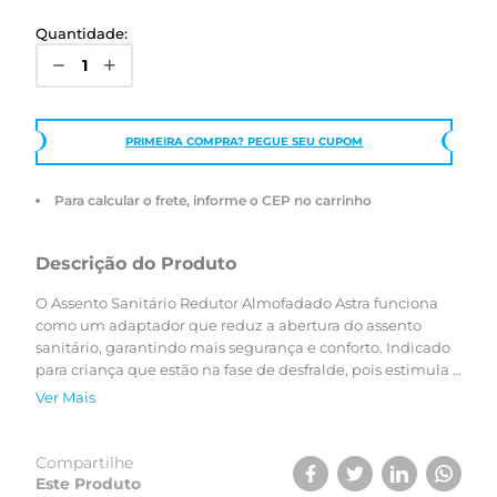
Quantidade:
PRIMEIRA COMPRA? PEGUE SEU CUPOM
Para calcular o frete, informe o CEP no carrinho
Descrição do Produto
O Assento Sanitário Redutor Almofadado Astra funciona
como um adaptador que reduz a abertura do assento
sanitário, garantindo mais segurança e conforto. Indicado
para criança que estão na fase de desfralde, pois estimula o
uso do vaso sanitário. Além disso, o redutor também pode
Ver Mais
ser utilizado por adultos que estão muito debilitados e
muito abaixo do peso, em função de alguma doença.
Compatível com os assentos sanitários ovais tradicionais e
Compartilhe
também pode ser utilizado tanto no assento do vaso
Este Produto