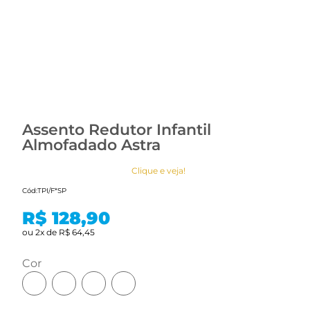
Assento Redutor Infantil
Almofadado Astra
Clique e veja!
Cód:
TPI/F*SP
R$ 128,90
ou
2
x
de
R$ 64,45
cor