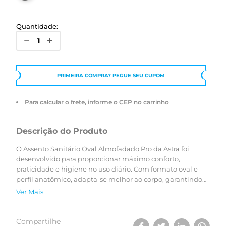
Quantidade:
PRIMEIRA COMPRA? PEGUE SEU CUPOM
Para calcular o frete, informe o CEP no carrinho
Descrição do Produto
O Assento Sanitário Oval Almofadado Pro da Astra foi
desenvolvido para proporcionar máximo conforto,
praticidade e higiene no uso diário. Com formato oval e
perfil anatômico, adapta-se melhor ao corpo, garantindo
uma experiência mais confortável e ergonômica. Seu arco
Ver Mais
almofadado conta com espuma mais macia e abertura
interna ampliada, oferecendo maior comodidade durante
o uso. Produzido com material bactericida, contribui para
Compartilhe