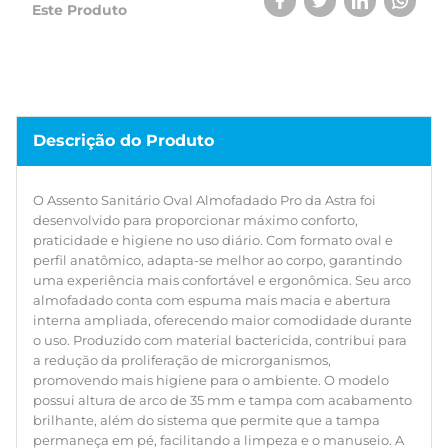
a redução da proliferação de microrganismos,
Este Produto
promovendo mais higiene para o ambiente. O modelo
possui altura de arco de 35 mm e tampa com acabamento
brilhante, além do sistema que permite que a tampa
permaneça em pé, facilitando a limpeza e o manuseio. A
fixação simples torna a instalação rápida e prática, ideal
tanto para reposição quanto para novos projetos.
Descrição do Produto
Compatível com os vasos sanitários ovais. Para garantir a
compatibilidade ideal utilize o simulador.
O Assento Sanitário Oval Almofadado Pro da Astra foi
desenvolvido para proporcionar máximo conforto,
praticidade e higiene no uso diário. Com formato oval e
perfil anatômico, adapta-se melhor ao corpo, garantindo
uma experiência mais confortável e ergonômica. Seu arco
almofadado conta com espuma mais macia e abertura
interna ampliada, oferecendo maior comodidade durante
o uso. Produzido com material bactericida, contribui para
a redução da proliferação de microrganismos,
promovendo mais higiene para o ambiente. O modelo
possui altura de arco de 35 mm e tampa com acabamento
brilhante, além do sistema que permite que a tampa
permaneça em pé, facilitando a limpeza e o manuseio. A