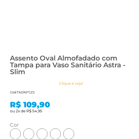
Assento Oval Almofadado com
Tampa para Vaso Sanitário Astra -
Slim
Clique e veja!
Cód:
TAJ/AS*CZ2
R$ 109,90
ou
2
x
de
R$ 54,95
cor