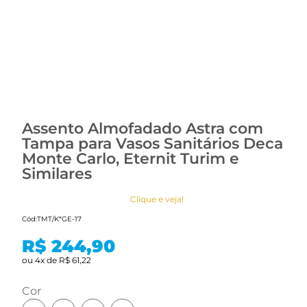
Assento Almofadado Astra com
Tampa para Vasos Sanitários Deca
Monte Carlo, Eternit Turim e
Similares
Clique e veja!
Cód:
TMT/K*GE-17
R$ 244,90
ou
4
x
de
R$ 61,22
cor