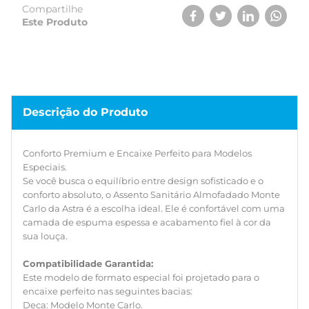
Compartilhe
Compatibilidade Garantida:
Este Produto
Este modelo de formato especial foi projetado para o
encaixe perfeito nas seguintes bacias:
Deca: Modelo Monte Carlo.
Eternit: Modelo Turim.
Belize: Modelo Venice.
Fabrimar: Modelo Soho.
Descrição do Produto
MGA - Agnes T: Modelo Mônaco.
Dimensões do produto: 37,3 cm x 47,1 cm
Conforto Premium e Encaixe Perfeito para Modelos
O assento Monte Carlo Astra serve em quais vasos?
Especiais.
Ele é compatível com os modelos Deca Monte Carlo,
Se você busca o equilíbrio entre design sofisticado e o
Eternit Turim, Belize Venice, Fabrimar Soho e MGA Agnes.T
conforto absoluto, o Assento Sanitário Almofadado Monte
Mônaco.
Carlo da Astra é a escolha ideal. Ele é confortável com uma
camada de espuma espessa e acabamento fiel à cor da
Qual a cor do Gelo 17 da Astra?
sua louça.
É uma tonalidade de branco acinzentado desenvolvida
para ser idêntica à cor original das louças das principais
Compatibilidade Garantida:
marcas do mercado.
Este modelo de formato especial foi projetado para o
encaixe perfeito nas seguintes bacias:
Ele é resistente?
Deca: Modelo Monte Carlo.