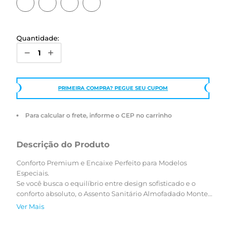
Quantidade:
PRIMEIRA COMPRA? PEGUE SEU CUPOM
Para calcular o frete, informe o CEP no carrinho
Descrição do Produto
Conforto Premium e Encaixe Perfeito para Modelos
Especiais.
Se você busca o equilíbrio entre design sofisticado e o
conforto absoluto, o Assento Sanitário Almofadado Monte
Carlo da Astra é a escolha ideal. Ele é confortável com uma
Ver Mais
camada de espuma espessa e acabamento fiel à cor da
sua louça.