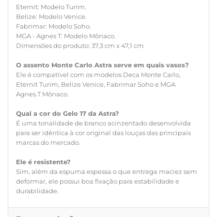
Sim, além da espuma espessa o que entrega maciez sem
Eternit: Modelo Turim.
deformar, ele possui boa fixação para estabilidade e
Belize: Modelo Venice.
durabilidade.
Fabrimar: Modelo Soho.
MGA - Agnes T: Modelo Mônaco.
Dimensões do produto: 37,3 cm x 47,1 cm
O assento Monte Carlo Astra serve em quais vasos?
Ele é compatível com os modelos Deca Monte Carlo,
Eternit Turim, Belize Venice, Fabrimar Soho e MGA
Agnes.T Mônaco.
Qual a cor do Gelo 17 da Astra?
É uma tonalidade de branco acinzentado desenvolvida
para ser idêntica à cor original das louças das principais
marcas do mercado.
Ele é resistente?
Sim, além da espuma espessa o que entrega maciez sem
deformar, ele possui boa fixação para estabilidade e
durabilidade.