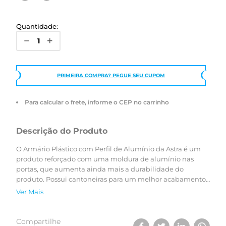
Quantidade:
PRIMEIRA COMPRA? PEGUE SEU CUPOM
Para calcular o frete, informe o CEP no carrinho
Descrição do Produto
O Armário Plástico com Perfil de Alumínio da Astra é um
produto reforçado com uma moldura de alumínio nas
portas, que aumenta ainda mais a durabilidade do
produto. Possui cantoneiras para um melhor acabamento,
evitando os cantos vivos. Com design moderno e traços
Ver Mais
retos, otimiza o espaço, organiza e armazena melhor os
objetos do dia a dia. Fuincional, o armário já vai montado e
pode ser instalado sobreposto à parede.
Compartilhe