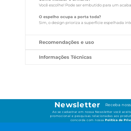
Você escolhe! Pode ser embutido para um acabam
O espelho ocupa a porta toda?
Sim, o design prioriza a superfície espelhada in
Recomendações e uso
Informações Técnicas
Newsletter
Receba noss
Ao se cadastrar em nossa Newsletter você acei
promocional e pesquisas relacionadas aos produt
concorda com nossa
Política de Pri