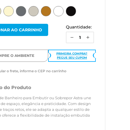
Quantidade:
PRIMEIRA COMPRA?
MPRE O AMBIENTE
PEGUE SEU CUPOM
ular o frete, informe o CEP no carrinho
o do Produto
de Banheiro para Embutir ou Sobrepor Astra une
 de espaço, elegância e praticidade. Com design
traços retos, ele se adapta a qualquer estilo de
 oferece a flexibilidade de instalação embutida
sta à parede.
é totalmente espelhada e sem molduras excessivas,