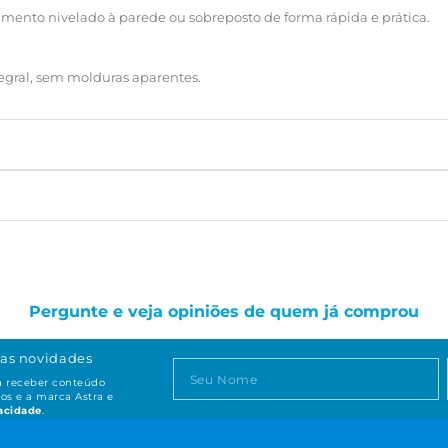
ento nivelado à parede ou sobreposto de forma rápida e prática.
tegral, sem molduras aparentes.
Pergunte e veja opiniões de quem já comprou
as novidades
ta receber conteúdo
os e a marca Astra e
vacidade
.