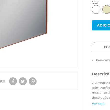
cor
CO
Para calc
Descriçã
uto
O Armário 
otimização
moderno de 
decoração e
ou sobrepo
Ver Mais
Sua porta 