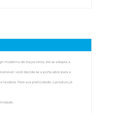
um visual clean e sofisticado. A abertura é
 você decide se a porta abre para a direita ou para a
o momento da instalação, antes de furar a parede.
m plástico resistente (polipropileno), é imune ao
feito para ambientes úmidos como banheiros e
ara sua praticidade, o produto já vem montado de
colher o Armário Astra?
ofisticação da superfície espelhada com a
e interna do polipropileno, totalmente resistente
.
n moderno de traços retos, ele se adapta a
alar o armário?
versível: você decide se a porta abre para a
he! Pode ser embutido para um acabamento
parede ou sobreposto de forma rápida e prática.
 lavabos. Para sua praticidade, o produto já
ocupa a porta toda?
gn prioriza a superfície espelhada integral, sem
parentes.
 umidade.