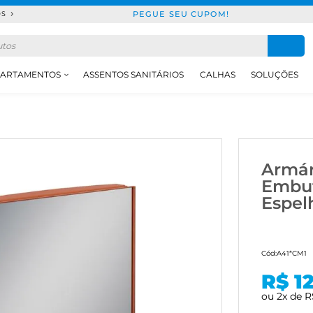
PEGUE SEU CUPOM!
DS
ARTAMENTOS
ASSENTOS SANITÁRIOS
CALHAS
SOLUÇÕES
Armár
Embut
Espel
Cód:
A41*CM1
R$ 1
ou
2
x
de
R