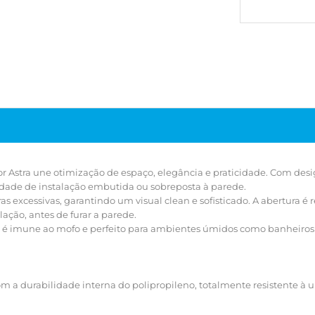
garantindo 
reversível:
esquerda n
Fabricado e
mofo e per
lavabos. P
fábrica.
Por que es
Ele une a s
durabilidad
à umidade
 Astra une otimização de espaço, elegância e praticidade. Com desig
ilidade de instalação embutida ou sobreposta à parede.
Como inst
excessivas, garantindo um visual clean e sofisticado. A abertura é re
Você escol
ação, antes de furar a parede.
nivelado à 
), é imune ao mofo e perfeito para ambientes úmidos como banheiros e
O espelho 
Sim, o desi
molduras a
com a durabilidade interna do polipropileno, totalmente resistente à