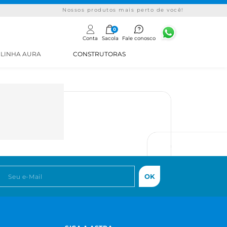
Nossos produtos mais perto de você!
0
Conta
Sacola
Fale conosco
LINHA AURA
CONSTRUTORAS
OK