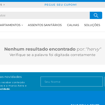
PEGUE SEU CUPOM!
DS
ARTAMENTOS
ASSENTOS SANITÁRIOS
CALHAS
SOLUÇÕES
Nenhum resultado encontrado
por:
"hervy"
Verifique se a palavra foi digitada corretamente
as novidades
ta receber conteúdo
os e a marca Astra e
vacidade
.