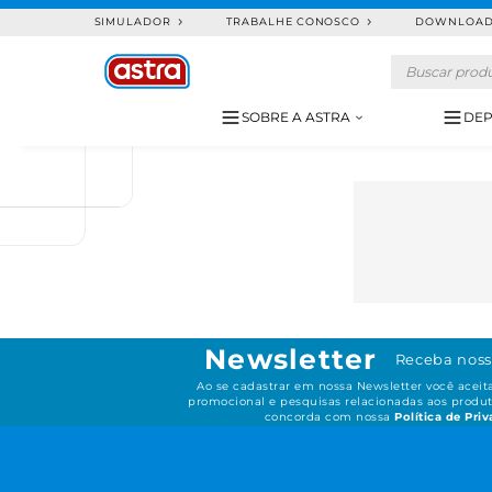
SIMULADOR
TRABALHE CONOSCO
DOWNLOA
SOBRE A ASTRA
DEP
Newsletter
Receba noss
Ao se cadastrar em nossa Newsletter você acei
promocional e pesquisas relacionadas aos produt
concorda com nossa
Política de Pri