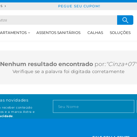
PEGUE SEU CUPOM!
DS
ARTAMENTOS
ASSENTOS SANITÁRIOS
CALHAS
SOLUÇÕES
Nenhum resultado encontrado
por:
"Cinza+07
Verifique se a palavra foi digitada corretamente
as novidades
ta receber conteúdo
os e a marca Astra e
vacidade
.