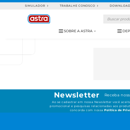
SIMULADOR
TRABALHE CONOSCO
DOWNLOA
SOBRE A ASTRA
DEP
Newsletter
Receba noss
Ao se cadastrar em nossa Newsletter você acei
promocional e pesquisas relacionadas aos produt
concorda com nossa
Política de Pri