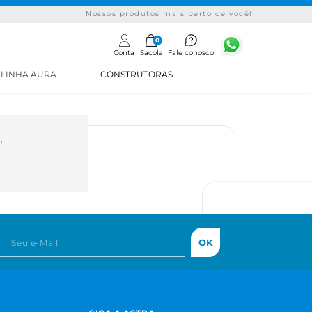
Nossos produtos mais perto de você!
0
Conta
Sacola
Fale conosco
LINHA AURA
CONSTRUTORAS
"
OK