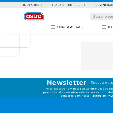
SIMULADOR
TRABALHE CONOSCO
DOWNLOA
SOBRE A ASTRA
DEP
Newsletter
Receba noss
Ao se cadastrar em nossa Newsletter você acei
promocional e pesquisas relacionadas aos produt
concorda com nossa
Política de Pri