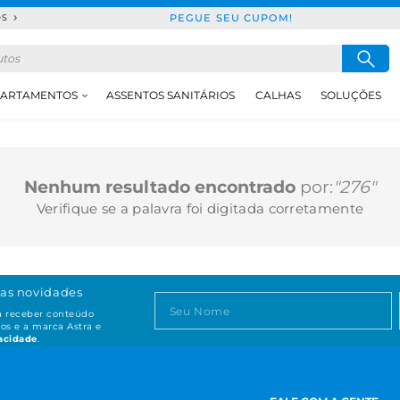
PEGUE SEU CUPOM!
DS
ARTAMENTOS
ASSENTOS SANITÁRIOS
CALHAS
SOLUÇÕES
Nenhum resultado encontrado
por:
"276"
Verifique se a palavra foi digitada corretamente
as novidades
ta receber conteúdo
os e a marca Astra e
vacidade
.