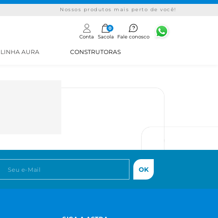
Nossos produtos mais perto de você!
0
Conta
Sacola
Fale conosco
LINHA AURA
CONSTRUTORAS
OK