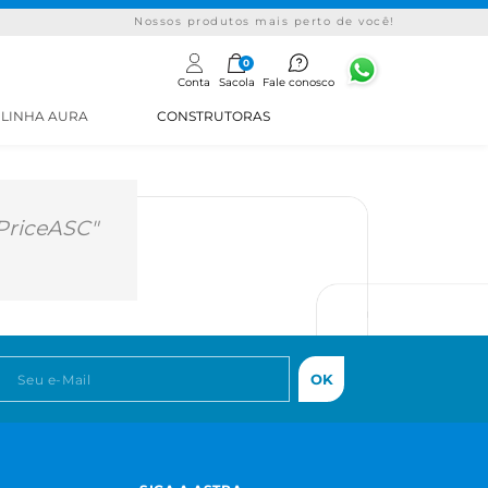
Nossos produtos mais perto de você!
0
Conta
Sacola
Fale conosco
LINHA AURA
CONSTRUTORAS
riceASC"
OK