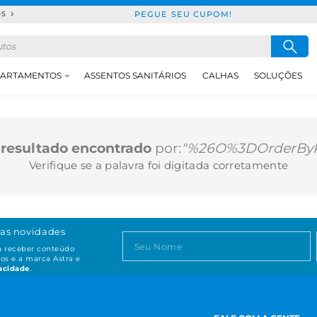
PEGUE SEU CUPOM!
DS
ARTAMENTOS
ASSENTOS SANITÁRIOS
CALHAS
SOLUÇÕES
resultado encontrado
por:
"%26O%3DOrderByP
Verifique se a palavra foi digitada corretamente
as novidades
ta receber conteúdo
os e a marca Astra e
vacidade
.