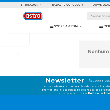
SIMULADOR
TRABALHE CONOSCO
DOWNLOA
SOBRE A ASTRA
DEP
Nenhum 
Newsletter
Receba noss
Ao se cadastrar em nossa Newsletter você acei
promocional e pesquisas relacionadas aos produt
concorda com nossa
Política de Pri