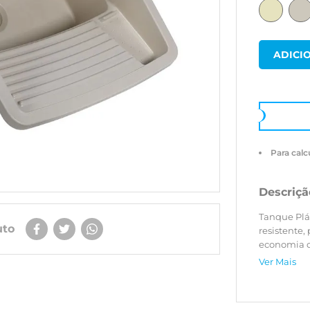
Para calc
Descriçã
Tanque Plás
uto
resistente,
economia d
Ver Mais