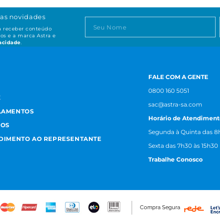
as novidades
ta receber conteúdo
os e a marca Astra e
vacidade
.
FALE COM A GENTE
0800 160 5051
E
sac@astra-sa.com
LAMENTOS
Horário de Atendiment
MOS
Segunda à Quinta das 8h
NDIMENTO AO REPRESENTANTE
Sexta das 7h30 às 15h30
Trabalhe Conosco
Compra Segura