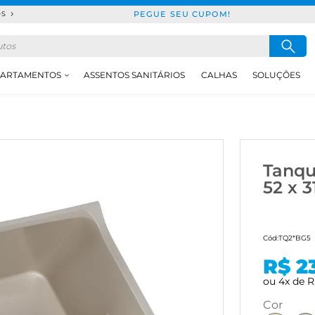
PEGUE SEU CUPOM!
DS
ARTAMENTOS
ASSENTOS SANITÁRIOS
CALHAS
SOLUÇÕES
Tanque
52 x 3
Cód:
TQ2*BG5
R$ 2
ou
4
x
de
R
cor