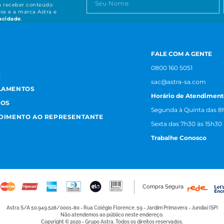
ta receber conteúdo
os e a marca Astra e
vacidade
.
FALE COM A GENTE
0800 160 5051
E
sac@astra-sa.com
LAMENTOS
Horário de Atendiment
MOS
Segunda à Quinta das 8h
NDIMENTO AO REPRESENTANTE
Sexta das 7h30 às 15h30
Trabalhe Conosco
Compra Segura
Astra S/A 50.949.528/0001-80 - Rua Colégio Florence, 59 - Jardim Primavera - Jundiaí (SP)
Não atendemos ao público neste endereço.
Copyright © 2020 - Grupo Astra. Todos os direitos reservados.