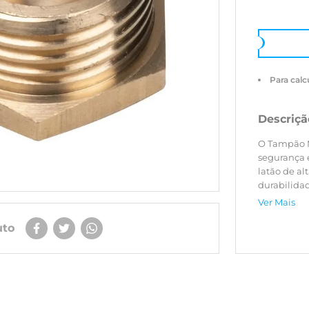
Para calc
Descriçã
O Tampão Ma
segurança e
latão de al
durabilida
vazamentos
Ver Mais
uto