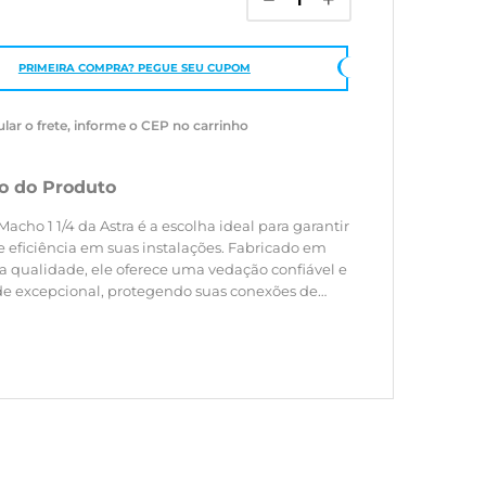
PRIMEIRA COMPRA? PEGUE SEU CUPOM
ular o frete, informe o CEP no carrinho
o do Produto
cho 1 1/4 da Astra é a escolha ideal para garantir
 eficiência em suas instalações. Fabricado em
ta qualidade, ele oferece uma vedação confiável e
de excepcional, protegendo suas conexões de
 e danos.