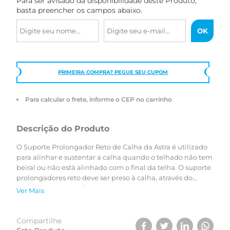
Para ser avisado da disponibilidade deste Produto,
basta preencher os campos abaixo.
PRIMEIRA COMPRA? PEGUE SEU CUPOM
Para calcular o frete, informe o CEP no carrinho
Descrição do Produto
O Suporte Prolongador Reto de Calha da Astra é utilizado
para alinhar e sustentar a calha quando o telhado não tem
beiral ou não está alinhado com o final da telha. O suporte
prolongadores reto deve ser preso à calha, através do
suporte fixador CAL/SU. Os produtos já vêm com parafusos
Ver Mais
de fixação. O suporte prolongador reto é indicado para ser
fixado na telha (consultar fabricante da telha) ou em
estruturas que não possuem beiral (tabeira). Pode também
Compartilhe
ser preso diretamente ao caibro. As calhas da Astra