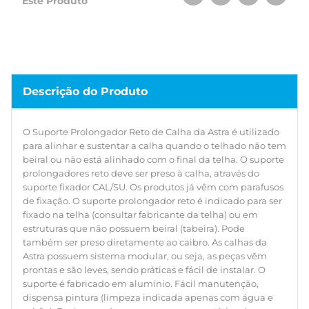
Este Produto
possuem sistema modular, ou seja, as peças vêm prontas e
são leves, sendo práticas e fácil de instalar. O suporte é
fabricado em alumínio. Fácil manutenção, dispensa
pintura (limpeza indicada apenas com água e sabão).
Design moderno que agrega na estética da edificação. A
Astra possui uma linha completa de calhas, com tudo que
Descrição do Produto
é necessário para coletar e conduzir a água da chuva de
telhados.
O Suporte Prolongador Reto de Calha da Astra é utilizado
para alinhar e sustentar a calha quando o telhado não tem
beiral ou não está alinhado com o final da telha. O suporte
prolongadores reto deve ser preso à calha, através do
suporte fixador CAL/SU. Os produtos já vêm com parafusos
de fixação. O suporte prolongador reto é indicado para ser
fixado na telha (consultar fabricante da telha) ou em
estruturas que não possuem beiral (tabeira). Pode
também ser preso diretamente ao caibro. As calhas da
Astra possuem sistema modular, ou seja, as peças vêm
prontas e são leves, sendo práticas e fácil de instalar. O
suporte é fabricado em alumínio. Fácil manutenção,
dispensa pintura (limpeza indicada apenas com água e