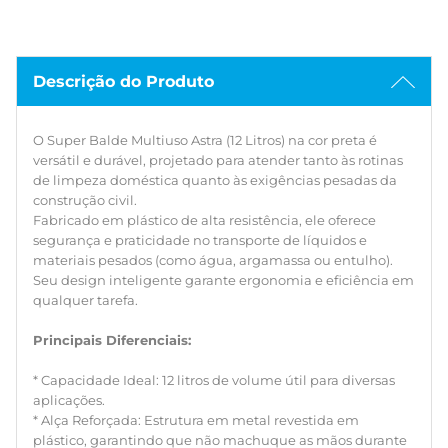
* Capacidade Ideal: 12 litros de volume útil para diversas
aplicações.
* Alça Reforçada: Estrutura em metal revestida em plástico,
Descrição do Produto
garantindo que não machuque as mãos durante o
transporte de peso.
* Fundo Anatômico (Pega Fundo): Desenho exclusivo na
O Super Balde Multiuso Astra (12 Litros) na cor preta é
base que facilita o tombamento e o esvaziamento do
versátil e durável, projetado para atender tanto às rotinas
balde com segurança e precisão.
de limpeza doméstica quanto às exigências pesadas da
* Uso Versátil: Perfeito para faxinas pesadas, obras,
construção civil.
jardinagem ou uso industrial.
Fabricado em plástico de alta resistência, ele oferece
segurança e praticidade no transporte de líquidos e
O Balde Multiuso Astra de 12 litros serve para misturar
materiais pesados (como água, argamassa ou entulho).
cimento ou argamassa?
Seu design inteligente garante ergonomia e eficiência em
Sim! Por ser feito de plástico de alta resistência e possuir
qualquer tarefa.
uma alça de metal reforçada, ele suporta o peso e o uso
intenso típicos da construção civil.
Principais Diferenciais:
A alça do balde machuca a mão ao carregar peso?
* Capacidade Ideal: 12 litros de volume útil para diversas
Não. A alça de metal possui um revestimento em plástico
aplicações.
que proporciona conforto e protege as mãos durante o
* Alça Reforçada: Estrutura em metal revestida em
transporte de materiais pesados.
plástico, garantindo que não machuque as mãos durante