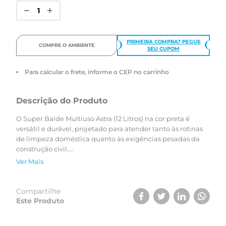
PRIMEIRA COMPRA? PEGUE
COMPRE O AMBIENTE
SEU CUPOM
Para calcular o frete, informe o CEP no carrinho
Descrição do Produto
O Super Balde Multiuso Astra (12 Litros) na cor preta é
versátil e durável, projetado para atender tanto às rotinas
de limpeza doméstica quanto às exigências pesadas da
construção civil.
Fabricado em plástico de alta resistência, ele oferece
Ver Mais
segurança e praticidade no transporte de líquidos e
materiais pesados (como água, argamassa ou entulho).
Seu design inteligente garante ergonomia e eficiência em
Compartilhe
qualquer tarefa.
Este Produto
Principais Diferenciais: