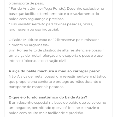
o transporte de peso.
O que é o fundo anatômico do balde Astra?
* Fundo Anatômico (Pega Fundo): Desenho exclusivo na
É um desenho especial na base do balde que serve como
base que facilita o tombamento e o esvaziamento do
um pegador, permitindo que você incline e esvazie o
balde com segurança e precisão.
balde com muito mais facilidade e precisão.
* Uso Versátil: Perfeito para faxinas pesadas, obras,
jardinagem ou uso industrial.
O Balde Multiuso Astra de 12 litros serve para misturar
cimento ou argamassa?
Sim! Por ser feito de plástico de alta resistência e possuir
uma alça de metal reforçada, ele suporta o peso e o uso
intenso típicos da construção civil.
A alça do balde machuca a mão ao carregar peso?
Não. A alça de metal possui um revestimento em plástico
que proporciona conforto e protege as mãos durante o
transporte de materiais pesados.
O que é o fundo anatômico do balde Astra?
É um desenho especial na base do balde que serve como
um pegador, permitindo que você incline e esvazie o
balde com muito mais facilidade e precisão.