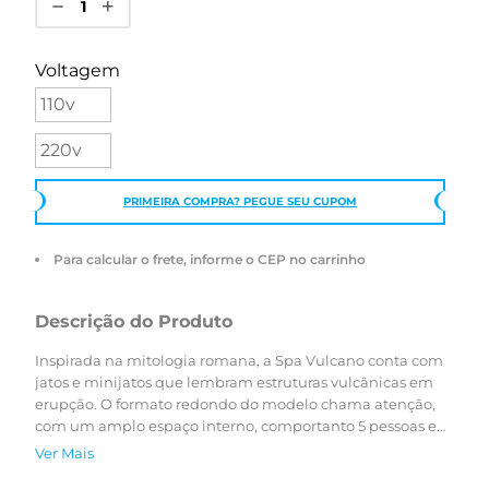
Voltagem
110v
220v
PRIMEIRA COMPRA? PEGUE SEU CUPOM
Para calcular o frete, informe o CEP no carrinho
Descrição do Produto
Inspirada na mitologia romana, a Spa Vulcano conta com
jatos e minijatos que lembram estruturas vulcânicas em
erupção. O formato redondo do modelo chama atenção,
com um amplo espaço interno, comportanto 5 pessoas e
contendo uma espreguiçadeira. A versão Premiere é a
Ver Mais
mais completa e conta com acessórios como jatos e