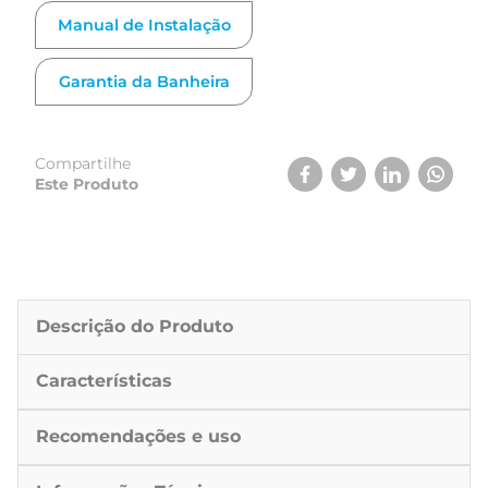
minijatos de hidromassagem, filtro para limpeza
automática da água, aquecedor com painel digital, 4
Manual de Instalação
pontos de cromoterapia e 12 pontos de Air Blower.
Garantia da Banheira
Compartilhe
Este Produto
Descrição do Produto
Características
Recomendações e uso