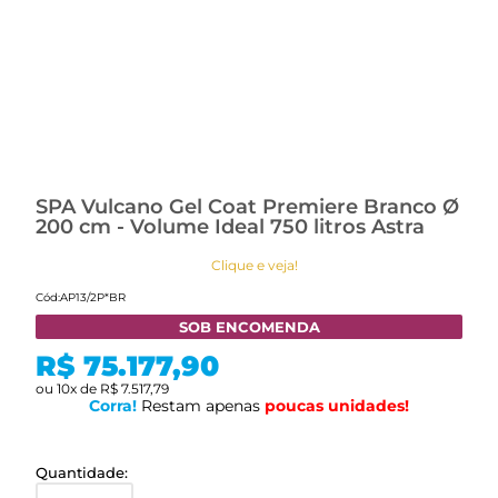
SPA Vulcano Gel Coat Premiere Branco Ø
200 cm - Volume Ideal 750 litros Astra
Clique e veja!
Cód:
AP13/2P*BR
SOB ENCOMENDA
R$ 75.177,90
ou
10
x
de
R$ 7.517,79
Corra!
Restam apenas
poucas
unidades!
Quantidade: