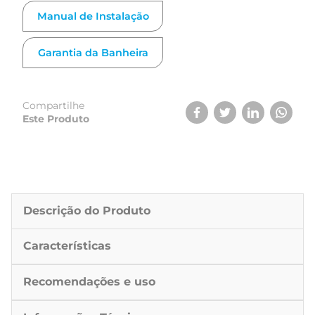
com painel digital, Airblower e 4 pontos de cromoterapia.
Na opção de acabamento em gel coat, a SPA ainda possui
Manual de Instalação
coloração customizável.
Garantia da Banheira
Compartilhe
Este Produto
Descrição do Produto
Características
Recomendações e uso