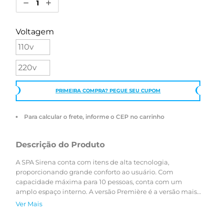
Voltagem
110v
220v
PRIMEIRA COMPRA? PEGUE SEU CUPOM
Para calcular o frete, informe o CEP no carrinho
Descrição do Produto
A SPA Sirena conta com itens de alta tecnologia,
proporcionando grande conforto ao usuário. Com
capacidade máxima para 10 pessoas, conta com um
amplo espaço interno. A versão Première é a versão mais
completa e conta com turbojatos e minijatos, filtro e
Ver Mais
ozonizador para limpeza automática da água, aquecedor