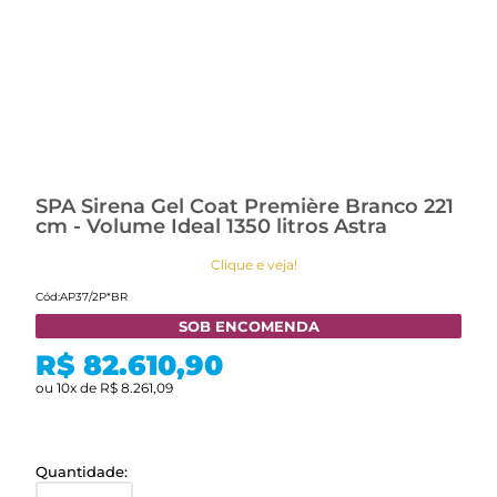
SPA Sirena Gel Coat Première Branco 221
cm - Volume Ideal 1350 litros Astra
Clique e veja!
Cód:
AP37/2P*BR
SOB ENCOMENDA
R$ 82.610,90
ou
10
x
de
R$ 8.261,09
Quantidade: