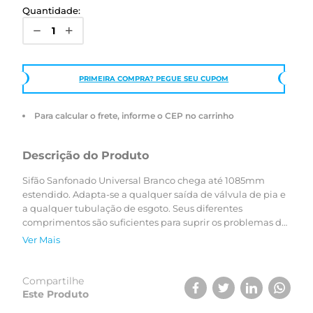
Quantidade:
PRIMEIRA COMPRA? PEGUE SEU CUPOM
Para calcular o frete, informe o CEP no carrinho
Descrição do Produto
Sifão Sanfonado Universal Branco chega até 1085mm
estendido. Adapta-se a qualquer saída de válvula de pia e
a qualquer tubulação de esgoto. Seus diferentes
comprimentos são suficientes para suprir os problemas de
instalação presentes em residências. Corrige possíveis
Ver Mais
desalinhamentos e impede o retorno do mau cheiro da
tubulação de esgoto.
Compartilhe
Este Produto