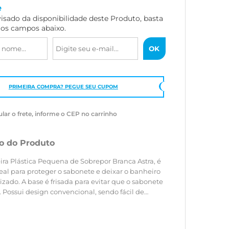
e
visado da disponibilidade deste Produto, basta
 os campos abaixo.
PRIMEIRA COMPRA? PEGUE SEU CUPOM
ular o frete, informe o CEP no carrinho
o do Produto
ira Plástica Pequena de Sobrepor Branca Astra, é
deal para proteger o sabonete e deixar o banheiro
zado. A base é frisada para evitar que o sabonete
 Possui design convencional, sendo fácil de
om os demais acessórios. Acompanha kit de
 não deixa o parafuso aparente.