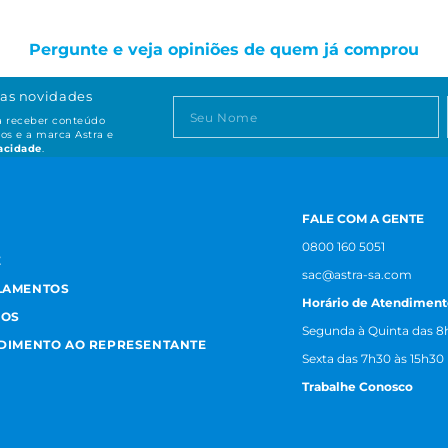
Pergunte e veja opiniões de quem já comprou
as novidades
ta receber conteúdo
os e a marca Astra e
vacidade
.
FALE COM A GENTE
0800 160 5051
E
sac@astra-sa.com
LAMENTOS
Horário de Atendiment
MOS
Segunda à Quinta das 8h
NDIMENTO AO REPRESENTANTE
Sexta das 7h30 às 15h30
Trabalhe Conosco