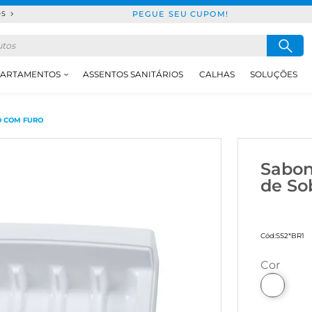
PEGUE SEU CUPOM!
DS
ARTAMENTOS
ASSENTOS SANITÁRIOS
CALHAS
SOLUÇÕES
O COM FURO
Sabon
de So
Cód:
SS2*BR1
cor