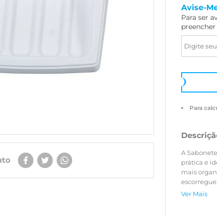
Avise-M
Para ser a
preencher
Para calc
Descriçã
A Sabonete
uto
prática e i
mais organi
escorregue.
combinar c
Ver Mais
fixação que