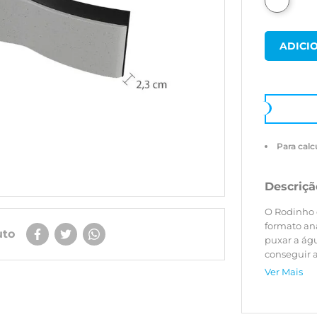
Para calc
Descriçã
O Rodinho 
formato an
uto
puxar a ág
conseguir a
Linha Suste
Ver Mais
consumo fei