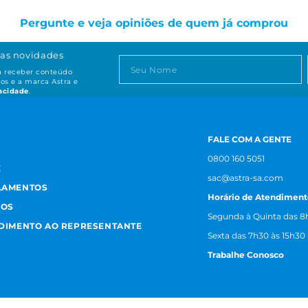
Pergunte e veja opiniões de quem já comprou
as novidades
ta receber conteúdo
os e a marca Astra e
vacidade
.
FALE COM A GENTE
0800 160 5051
E
sac@astra-sa.com
LAMENTOS
Horário de Atendiment
MOS
Segunda à Quinta das 8h
NDIMENTO AO REPRESENTANTE
Sexta das 7h30 às 15h30
Trabalhe Conosco