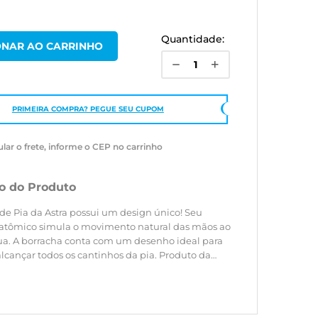
Quantidade:
PRIMEIRA COMPRA? PEGUE SEU CUPOM
ular o frete, informe o CEP no carrinho
o do Produto
de Pia da Astra possui um design único! Seu
atômico simula o movimento natural das mãos ao
ua. A borracha conta com um desenho ideal para
lcançar todos os cantinhos da pia. Produto da
ntável da Astra, fabricado em PCR (resina de pós-
ta de resíduos plásticos reciclados).