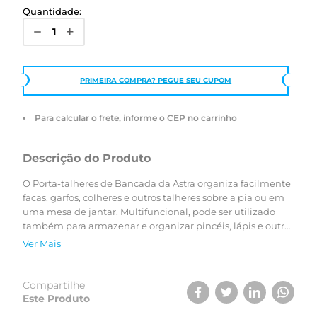
Quantidade:
PRIMEIRA COMPRA? PEGUE SEU CUPOM
Para calcular o frete, informe o CEP no carrinho
Descrição do Produto
O Porta-talheres de Bancada da Astra organiza facilmente
facas, garfos, colheres e outros talheres sobre a pia ou em
uma mesa de jantar. Multifuncional, pode ser utilizado
também para armazenar e organizar pincéis, lápis e outros
utensílios, auxiliando na organização do dia a dia. Produto
Ver Mais
da Linha Sustentável da Astra, fabricado em PCR (resina de
pós-consumo feita de resíduos plásticos reciclados). .
Compartilhe
Este Produto