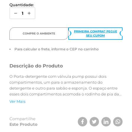
Quantidade:
PRIMEIRA COMPRA? PEGUE
COMPRE O AMBIENTE
SEU CUPOM
Para calcular o frete, informe o CEP no carrinho
Descrição do Produto
O Porta-detergente com válvula pump possui dois
compartimentos, um para o armazenamento do
detergente e outro para sabão e esponja. O espaço entre
esses dois compartimentos acomoda o rodinho de pia da
Astra, completando a organização da pia.
Ver Mais
Compartilhe
Este Produto