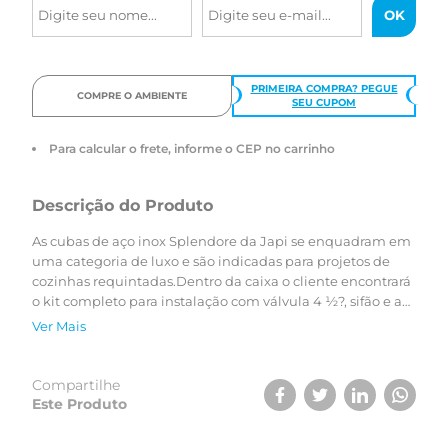
PRIMEIRA COMPRA? PEGUE
COMPRE O AMBIENTE
SEU CUPOM
Para calcular o frete, informe o CEP no carrinho
Descrição do Produto
As cubas de aço inox Splendore da Japi se enquadram em
uma categoria de luxo e são indicadas para projetos de
cozinhas requintadas.Dentro da caixa o cliente encontrará
o kit completo para instalação com válvula 4 ½?, sifão e a
própria cuba, além do manual que orienta a montagem
Ver Mais
do produto em três diferentes opções: embutir, sobrepor
(por cima da bancada) ou faceado (nivelada com a
bancada).
Compartilhe
Este Produto