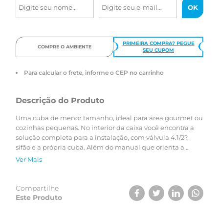
PRIMEIRA COMPRA? PEGUE
COMPRE O AMBIENTE
SEU CUPOM
Para calcular o frete, informe o CEP no carrinho
Descrição do Produto
Uma cuba de menor tamanho, ideal para área gourmet ou
cozinhas pequenas. No interior da caixa você encontra a
solução completa para a instalação, com válvula 4.1/2?,
sifão e a própria cuba. Além do manual que orienta a
montagem do produto em três diferentes opções: embutir,
Ver Mais
sobrepor (por cima da bancada) ou faceado (nivelada com
a bancada).
Compartilhe
Este Produto