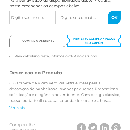
Para ser avisado da disponibilidade deste Produto,
basta preencher os campos abaixo.
PRIMEIRA COMPRA? PEGUE
COMPRE O AMBIENTE
SEU CUPOM
Para calcular o frete, informe o CEP no carrinho
Descrição do Produto
O Gabinete de Vidro Verdi da Astra é ideal para a
decoração de banheiros e lavabos pequenos. Proporciona
sofisticação e elegância ao ambiente. Com design clássico,
possui porta-toalha, cuba redonda de encaixe e base
transparente. A instalação e a montagem não exigem mão
Ver Mais
de obra especializada, porém deve-se seguir o manual de
instruções do produto. O produto pode ser fixado na
parede, ajustando-se a altura conforme a necessidade. A
Compartilhe
fixação suspensa permite que o gabinete seja acessado