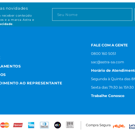
as novidades
ta receber conteúdo
os e a marca Astra e
vacidade
.
FALE COM A GENTE
0800 160 5051
E
sac@astra-sa.com
LAMENTOS
Horário de Atendiment
MOS
Segunda à Quinta das 8h
NDIMENTO AO REPRESENTANTE
Sexta das 7h30 às 15h30
Trabalhe Conosco
Compra Segura