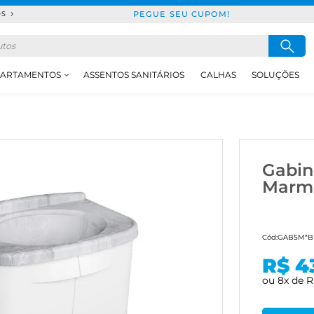
PEGUE SEU CUPOM!
DS
ARTAMENTOS
ASSENTOS SANITÁRIOS
CALHAS
SOLUÇÕES
Gabin
Marmo
Cód:
GAB5M*
R$ 4
ou
8
x
de
R