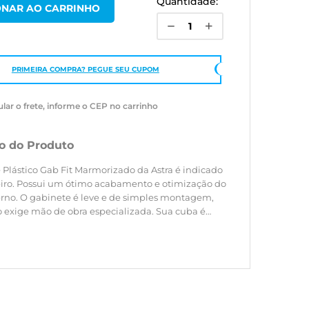
Quantidade:
PRIMEIRA COMPRA? PEGUE SEU CUPOM
ular o frete, informe o CEP no carrinho
o do Produto
 Plástico Gab Fit Marmorizado da Astra é indicado
iro. Possui um ótimo acabamento e otimização do
erno. O gabinete é leve e de simples montagem,
o exige mão de obra especializada. Sua cuba é
 ou seja, tampo e cuba em uma peça única com
. Além disso, pode ser fixado na parede,
se a altura conforme a necessidade.