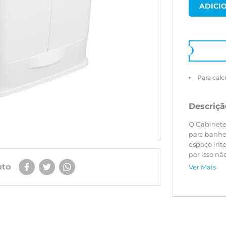
Para calc
Descriçã
O Gabinete
para banhe
espaço int
por isso nã
monobloco,
uto
Ver Mais
saboneteira
ajustando-