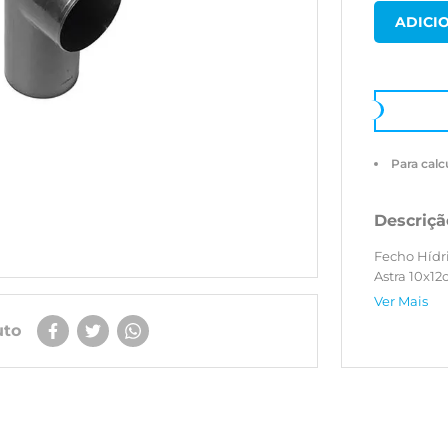
Para calc
Descriçã
Fecho Hídr
Astra 10x1
Ver Mais
uto