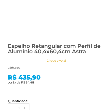
Espelho Retangular com Perfil de
Alumínio 40,4x60,4cm Astra
Clique e veja!
Cód:
LB5/L
R$ 435,90
ou
8
x
de
R$ 54,48
Quantidade: