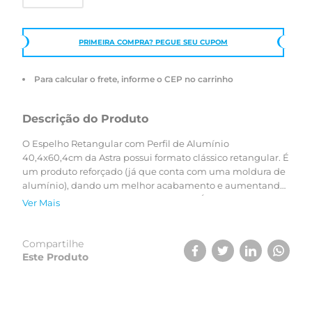
PRIMEIRA COMPRA? PEGUE SEU CUPOM
Para calcular o frete, informe o CEP no carrinho
Descrição do Produto
O Espelho Retangular com Perfil de Alumínio
40,4x60,4cm da Astra possui formato clássico retangular. É
um produto reforçado (já que conta com uma moldura de
alumínio), dando um melhor acabamento e aumentando
ainda mais a durabilidade do produto. É ideal para
Ver Mais
banheiros e outros ambientes. Além de ser versátil, pois
pode ser instalado na horizontal ou na vertical, auxiliando
na melhor coposição do ambiente.
Compartilhe
Este Produto