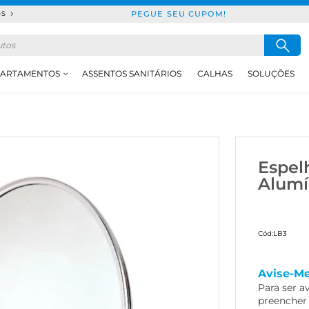
PEGUE SEU CUPOM!
DS
ARTAMENTOS
ASSENTOS SANITÁRIOS
CALHAS
SOLUÇÕES
Espel
Alumí
Cód:
LB3
Avise-M
Para ser a
preencher