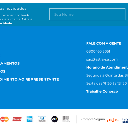
as novidades
ta receber conteúdo
os e a marca Astra e
vacidade
.
FALE COM A GENTE
0800 160 5051
E
sac@astra-sa.com
LAMENTOS
Horário de Atendiment
MOS
Segunda à Quinta das 8h
NDIMENTO AO REPRESENTANTE
Sexta das 7h30 às 15h30
Trabalhe Conosco
Compra Segura