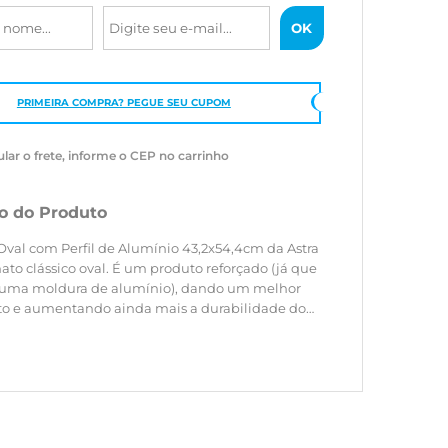
PRIMEIRA COMPRA? PEGUE SEU CUPOM
ular o frete, informe o CEP no carrinho
o do Produto
Oval com Perfil de Alumínio 43,2x54,4cm da Astra
 oval. É um produto reforçado (já que
uma moldura de alumínio), dando um melhor
 e aumentando ainda mais a durabilidade do
ideal para banheiros e outros ambientes. Além de
l, pois pode ser instalado na horizontal ou na
uxiliando na melhor coposição do ambiente.