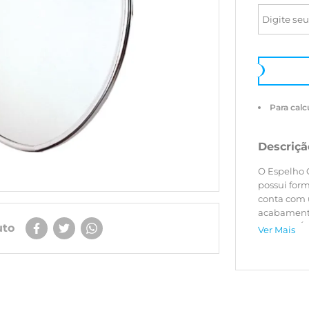
Para calc
Descriçã
O Espelho 
possui formato clássico
conta com 
acabamento
produto. É 
uto
Ver Mais
ser versáti
vertical, a