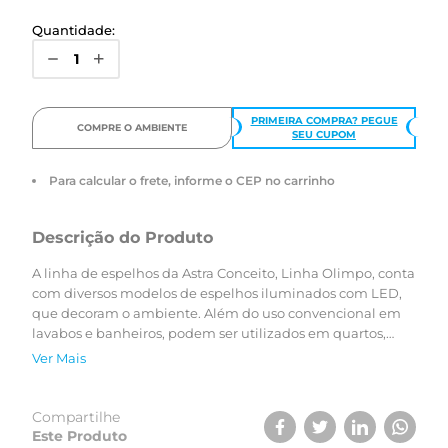
Quantidade:
PRIMEIRA COMPRA? PEGUE
COMPRE O AMBIENTE
SEU CUPOM
Para calcular o frete, informe o CEP no carrinho
Descrição do Produto
A linha de espelhos da Astra Conceito, Linha Olimpo, conta
com diversos modelos de espelhos iluminados com LED,
que decoram o ambiente. Além do uso convencional em
lavabos e banheiros, podem ser utilizados em quartos,
closets e salões de beleza, entre outros. O espelho Nice, de
Ver Mais
formato redondo possui iluminação frontal e moldura de
alumínio na cor preta. A peça também conta com sistema
desembaçador e regulagem de intensidade de
Compartilhe
luminosidade, diferenciais atrelados ao produto.
Este Produto