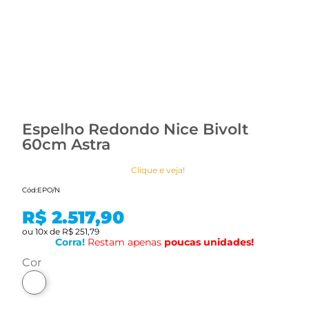
Espelho Redondo Nice Bivolt
60cm Astra
Clique e veja!
Cód:
EPO/N
R$ 2.517,90
ou
10
x
de
R$ 251,79
Corra!
Restam apenas
poucas
unidades!
cor