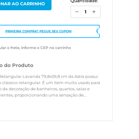
Quantidade:
PRIMEIRA COMPRA? PEGUE SEU CUPOM
ular o frete, informe o CEP no carrinho
o do Produto
Retangular Lavanda 79,8x59,8 cm da Astra possui
 clássico retangular. É um item muito usado para
 da decoração de banheiros, quartos, salas e
ientes, proporcionando uma sensação de
do ambiente. Com design moderno e linhas retas,
ersátil, pois pode ser instalado na horizontal ou
l, auxiliando na melhor composição do ambiente.
, o espelho é lapidado (bordas com acabamento
e com as quinas arredondadas para evitar acidentes)
e (tratamento de vedação nas bordas e estrutura
a oxidação do produto, aumentando a