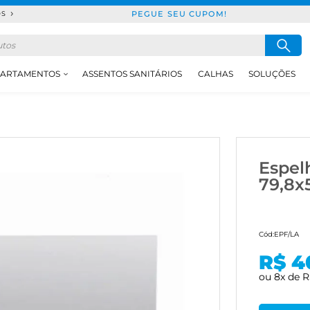
PEGUE SEU CUPOM!
DS
ARTAMENTOS
ASSENTOS SANITÁRIOS
CALHAS
SOLUÇÕES
Espel
79,8x
Cód:
EPF/LA
R$ 4
ou
8
x
de
R