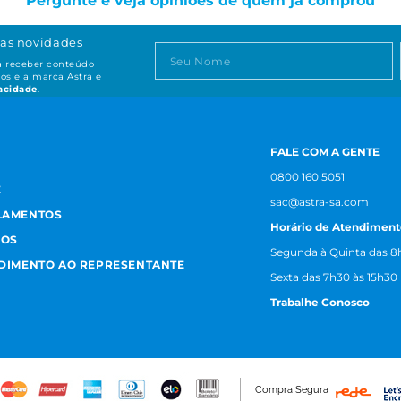
Pergunte e veja opiniões de quem já comprou
as novidades
ta receber conteúdo
os e a marca Astra e
vacidade
.
FALE COM A GENTE
0800 160 5051
E
sac@astra-sa.com
LAMENTOS
Horário de Atendiment
MOS
Segunda à Quinta das 8h
NDIMENTO AO REPRESENTANTE
Sexta das 7h30 às 15h30
Trabalhe Conosco
Compra Segura