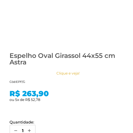
Espelho Oval Girassol 44x55 cm
Astra
Clique e veja!
Cód:
EPF/G
R$ 263,90
ou
5
x
de
R$ 52,78
Quantidade: