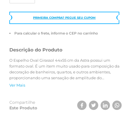
PRIMEIRA COMPRA? PEGUE SEU CUPOM
Para calcular o frete, informe o CEP no carrinho
Descrição do Produto
O Espelho Oval Girassol 44x55 cm da Astra possui um
formato oval. É um item muito usado para composição da
decoração de banheiros, quartos, e outros ambientes,
proporcionando uma sensação de amplitude do
ambiente. Além disso, o espelho é lapidado (bordas com
Ver Mais
acabamento reto, liso e com quinas arredondadas para
evitar acidentes) e resistente (tratamento de vedação nas
bordas e estrutura que evita a oxidação do produto,
Compartilhe
aumentando a durabilidade).
Este Produto