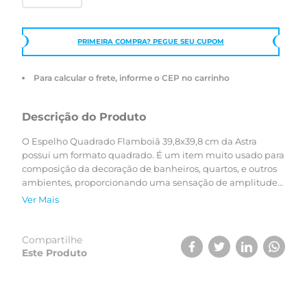
PRIMEIRA COMPRA? PEGUE SEU CUPOM
Para calcular o frete, informe o CEP no carrinho
Descrição do Produto
O Espelho Quadrado Flamboiã 39,8x39,8 cm da Astra
possui um formato quadrado. É um item muito usado para
composição da decoração de banheiros, quartos, e outros
ambientes, proporcionando uma sensação de amplitude
do ambiente.
Ver Mais
Compartilhe
Este Produto