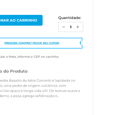
Quantidade:
PRIMEIRA COMPRA? PEGUE SEU CUPOM
ular o frete, informe o CEP no carrinho
o do Produto
edra Basalto da Astra Conceito é lapidada no
ro, uma pedra de origem vulcânica, com
liso opaco e longa vida útil. De textura suave e
erno, a peça agrega sofisticação e
neidade ao ambiente. A peça pode ser usada
por ou semi-encaixe e está disponível em
iferentes.