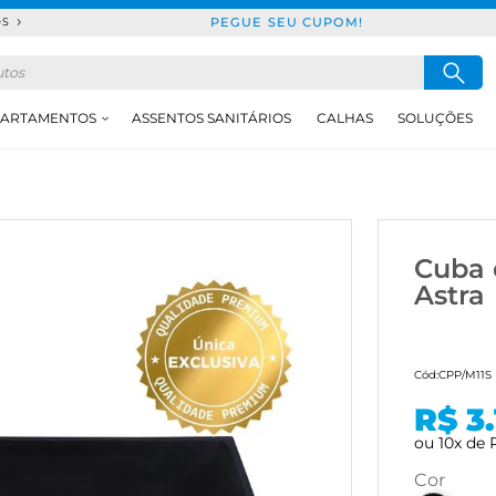
PEGUE SEU CUPOM!
DS
ARTAMENTOS
ASSENTOS SANITÁRIOS
CALHAS
SOLUÇÕES
Cuba 
Astra
Cód:
CPP/M11S
R$ 3
ou
10
x
de
cor