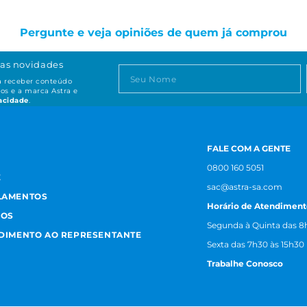
Pergunte e veja opiniões de quem já comprou
as novidades
ta receber conteúdo
os e a marca Astra e
vacidade
.
FALE COM A GENTE
0800 160 5051
E
sac@astra-sa.com
LAMENTOS
Horário de Atendiment
MOS
Segunda à Quinta das 8h
NDIMENTO AO REPRESENTANTE
Sexta das 7h30 às 15h30
Trabalhe Conosco